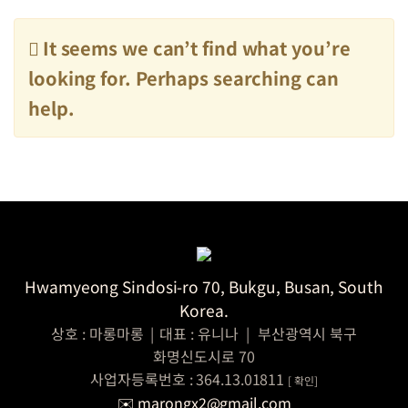
It seems we can’t find what you’re
looking for. Perhaps searching can
help.
Hwamyeong Sindosi-ro 70, Bukgu, Busan, South
Korea.
상호 : 마롱마롱
|
대표 : 유니나
|
부산광역시 북구
화명신도시로 70
사업자등록번호 : 364.13.01811
[
확인]
✉️ marongx2@gmail.com