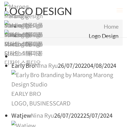
LOGO DESIGN
To
Na
Home
Logo Design
Early Bro
Nina Ryu
26/07/2022
04/08/2024
EARLY BRO
LOGO, BUSINESSCARD
Watjew
Nina Ryu
26/07/2022
25/07/2024