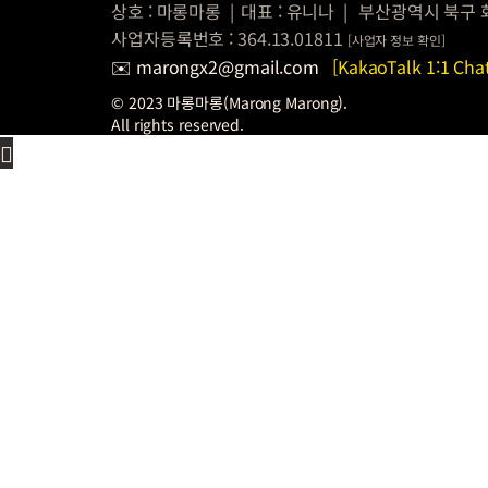
상호 : 마롱마롱
|
대표 : 유니나
|
부산광역시 북구 
사업자등록번호 : 364.13.01811
[
사업자 정보
확인]
✉️ marongx2@gmail.com
[KakaoTalk 1:1 Cha
© 2023 마롱마롱(Marong Marong).
All rights reserved.