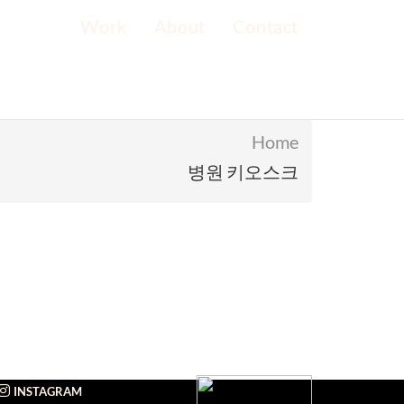
Work
About
Contact
Home
병원 키오스크
INSTAGRAM