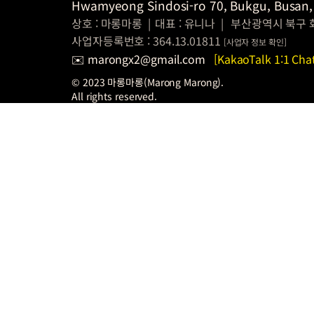
Hwamyeong Sindosi-ro 70, Bukgu, Busan,
상호 : 마롱마롱
|
대표 : 유니나
|
부산광역시 북구 
사업자등록번호 : 364.13.01811
[
사업자 정보
확인]
✉️ marongx2@gmail.com
[KakaoTalk 1:1 Cha
© 2023 마롱마롱(Marong Marong).
All rights reserved.