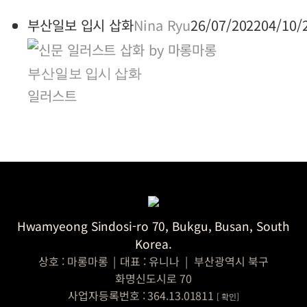
부산일보 입시 삽화
Nina Ryu
26/07/2022
04/10/
부산일보 입시 삽화
일러스트
Hwamyeong Sindosi-ro 70, Bukgu, Busan, South
Korea.
상호 : 마롱마롱
|
대표 : 유니나
|
부산광역시 북구
화명신도시로 70
사업자등록번호 : 364.13.01811
[
확인]