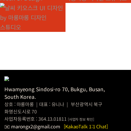
현대 자동차
키오스크 UI 디자인
그룹 키오스크
프론트엔드
부산 사하구청
키오스크
프론트엔드
Hwamyeong Sindosi-ro 70, Bukgu, Busan,
South Korea.
상호 : 마롱마롱
|
대표 : 유니나
|
부산광역시 북구
화명신도시로 70
사업자등록번호 : 364.13.01811
[
사업자 정보
확인]
✉️ marongx2@gmail.com
[KakaoTalk 1:1 Chat]