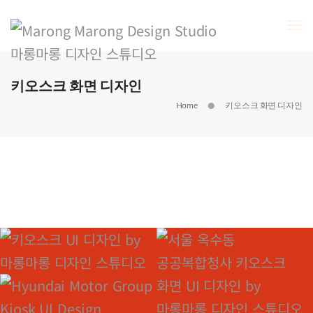
To
Na
키오스크 화면 디자인
Home
키오스크 화면 디자인
스탈릿 성수
베오텍 에어
옥수동
터치
키오스크 UI 디자인
공공복합청사
키오스크 프론트엔드