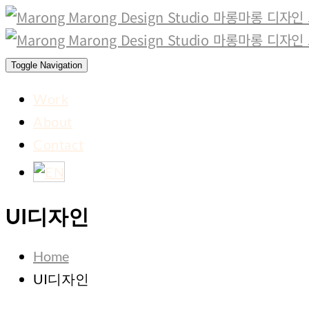
Toggle Navigation
Work
About
Contact
UI디자인
Home
UI디자인