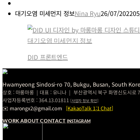
대기오염 미세먼지 정보
Nina Ryu
26/07/2022
05
대기오염 미세먼지 정보
DID 프론트엔드
Hwamyeong Sindosi-ro 70, Bukgu, Busan, South Kore
상호 : 마롱마롱
|
대표 : 유니나
|
부산광역시 북구 화명신도시로 7
사업자등록번호 : 364.13.01811
[
사업자 정보
확인]
✉️ marongx2@gmail.com
[KakaoTalk 1:1 Chat]
WORK
ABOUT
CONTACT
INSTAGRAM