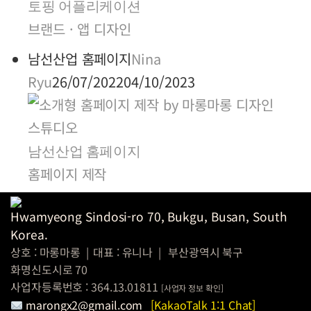
토핑 어플리케이션
브랜드 · 앱 디자인
남선산업 홈페이지
Nina
Ryu
26/07/2022
04/10/2023
남선산업 홈페이지
홈페이지 제작
Hwamyeong Sindosi-ro 70, Bukgu, Busan, South
Korea.
상호 : 마롱마롱
|
대표 : 유니나
|
부산광역시 북구
화명신도시로 70
사업자등록번호 : 364.13.01811
[
사업자 정보
확인]
marongx2@gmail.com
[KakaoTalk 1:1 Chat]