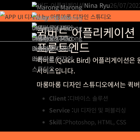
퀵버드 어플리케이션
Nina Ryu
26/07/202
퀵버드 어플리케이션
프론트엔드
퀵버드(Quick Bird) 어플리게이
서비스입니다.
마롱마롱 디자인 스튜디오에서는 퀵버드
Client :
디바이스 솔루션
Service :
UI 디자인 및 퍼블리싱
Skill :
Photoshop, HTML, CSS